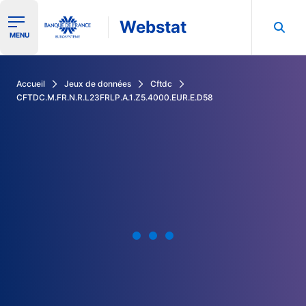
Webstat
Ouvrir le menu de navigation
MENU
Rechercher dans les données de la Banque de France
Accueil
Jeux de données
Cftdc
CFTDC.M.FR.N.R.L23FRLP.A.1.Z5.4000.EUR.E.D58