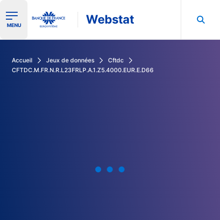
Webstat
Ouvrir le menu de navigation
MENU
Rechercher dans les données de la Banque de France
Accueil
Jeux de données
Cftdc
CFTDC.M.FR.N.R.L23FRLP.A.1.Z5.4000.EUR.E.D66