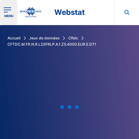
Webstat
Ouvrir le menu de navigation
MENU
Rechercher dans les données de la Banque de France
Accueil
Jeux de données
Cftdc
CFTDC.M.FR.N.R.L23FRLP.A.1.Z5.4000.EUR.E.D71