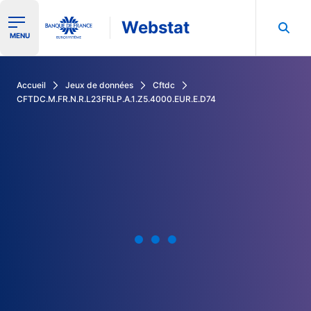
Webstat
Ouvrir le menu de navigation
MENU
Rechercher dans les données de la Banque de France
Accueil
Jeux de données
Cftdc
CFTDC.M.FR.N.R.L23FRLP.A.1.Z5.4000.EUR.E.D74