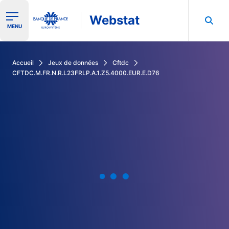
Webstat
Ouvrir le menu de navigation
MENU
Rechercher dans les données de la Banque de France
Accueil
Jeux de données
Cftdc
CFTDC.M.FR.N.R.L23FRLP.A.1.Z5.4000.EUR.E.D76