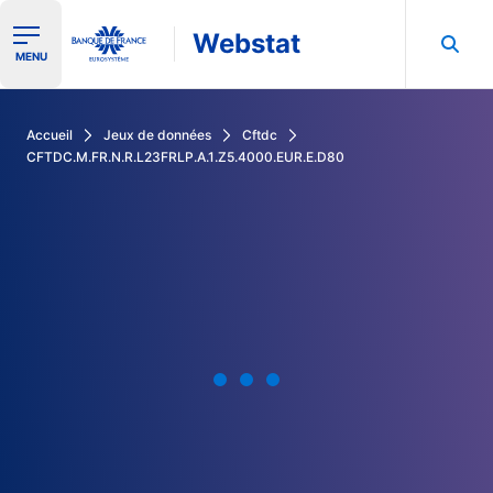
Webstat
Ouvrir le menu de navigation
MENU
Rechercher dans les données de la Banque de France
Accueil
Jeux de données
Cftdc
CFTDC.M.FR.N.R.L23FRLP.A.1.Z5.4000.EUR.E.D80