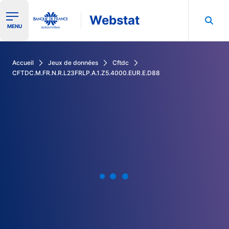
Webstat
Ouvrir le menu de navigation
MENU
Rechercher dans les données de la Banque de France
Accueil
Jeux de données
Cftdc
CFTDC.M.FR.N.R.L23FRLP.A.1.Z5.4000.EUR.E.D88