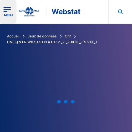
Webstat
Ouvrir le menu de navigation
MENU
Rechercher dans les données de la Banque de France
Accueil
Jeux de données
Cnf
CNF.Q.N.FR.W0.S1.S1.N.A.F.F12._Z._Z.XDC._T.S.V.N._T