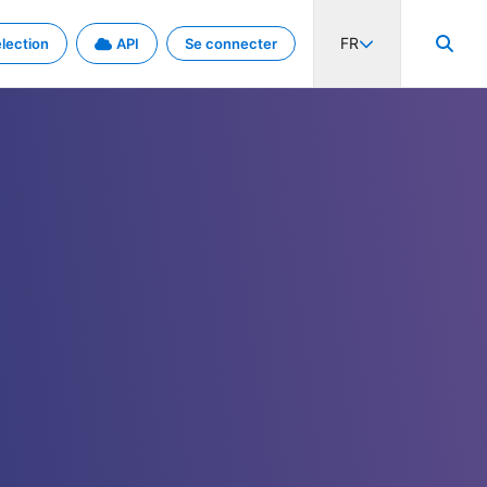
FR
lection
API
Se connecter
activité internationale et les taux. Découvrez le projet en détail.
nées et de métadonnées.
.