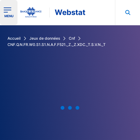
Webstat
Ouvrir le menu de navigation
MENU
Rechercher dans les données de la Banque de France
Accueil
Jeux de données
Cnf
CNF.Q.N.FR.W0.S1.S1.N.A.F.F521._Z._Z.XDC._T.S.V.N._T