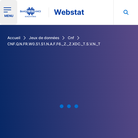
Webstat
Ouvrir le menu de navigation
MENU
Rechercher dans les données de la Banque de France
Accueil
Jeux de données
Cnf
CNF.Q.N.FR.W0.S1.S1.N.A.F.F6._Z._Z.XDC._T.S.V.N._T