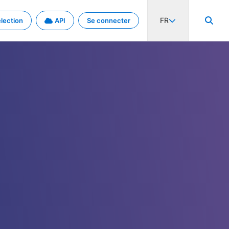
FR
lection
API
Se connecter
activité internationale et les taux. Découvrez le projet en détail.
nées et de métadonnées.
.