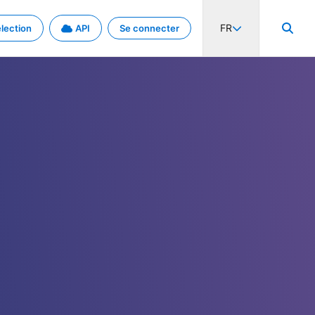
FR
lection
API
Se connecter
activité internationale et les taux. Découvrez le projet en détail.
nées et de métadonnées.
.