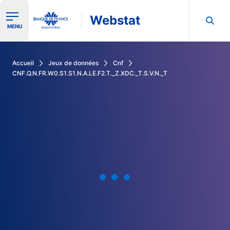
Webstat
Ouvrir le menu de navigation
MENU
Rechercher dans les données de la Banque de France
Accueil
Jeux de données
Cnf
CNF.Q.N.FR.W0.S1.S1.N.A.LE.F2.T._Z.XDC._T.S.V.N._T