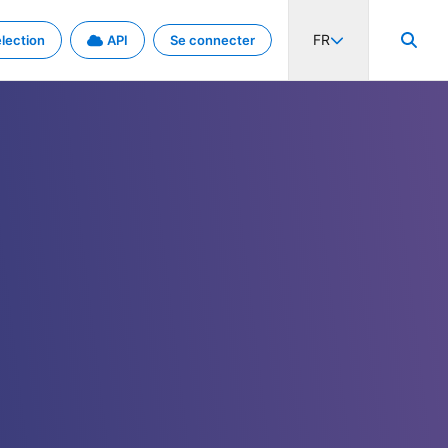
FR
lection
API
Se connecter
activité internationale et les taux. Découvrez le projet en détail.
nées et de métadonnées.
.