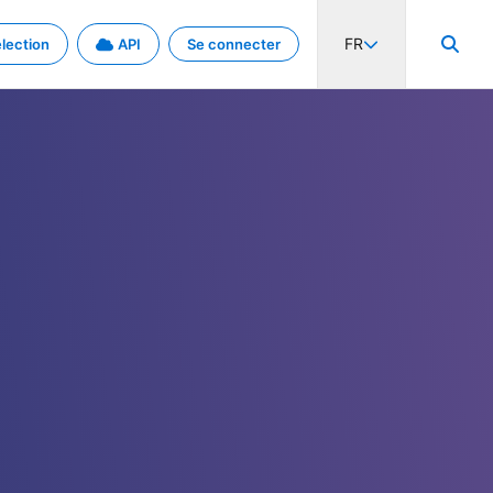
FR
lection
API
Se connecter
activité internationale et les taux. Découvrez le projet en détail.
nées et de métadonnées.
.