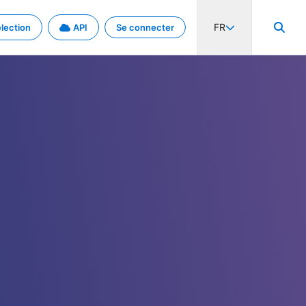
FR
lection
API
Se connecter
activité internationale et les taux. Découvrez le projet en détail.
nées et de métadonnées.
.