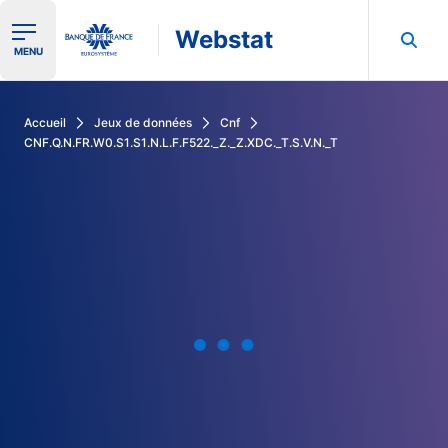
Webstat
Ouvrir le menu de navigation
MENU
Rechercher dans les données de la Banque de France
Accueil
Jeux de données
Cnf
CNF.Q.N.FR.W0.S1.S1.N.L.F.F522._Z._Z.XDC._T.S.V.N._T