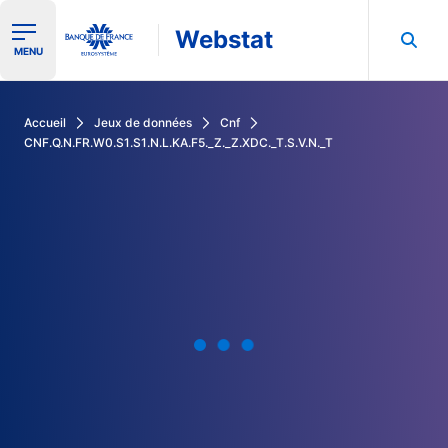
Webstat
Ouvrir le menu de navigation
MENU
Rechercher dans les données de la Banque de France
Accueil
Jeux de données
Cnf
CNF.Q.N.FR.W0.S1.S1.N.L.KA.F5._Z._Z.XDC._T.S.V.N._T