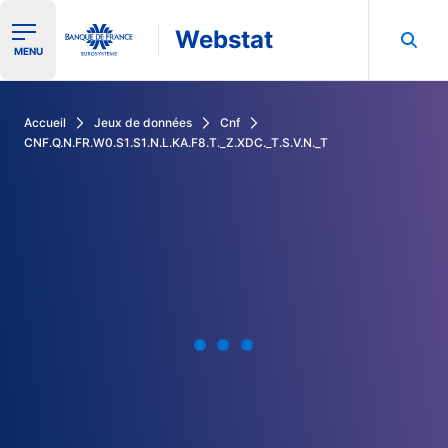
Webstat
Ouvrir le menu de navigation
MENU
Rechercher dans les données de la Banque de France
Accueil
Jeux de données
Cnf
CNF.Q.N.FR.W0.S1.S1.N.L.KA.F8.T._Z.XDC._T.S.V.N._T