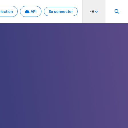
FR
lection
API
Se connecter
activité internationale et les taux. Découvrez le projet en détail.
nées et de métadonnées.
.