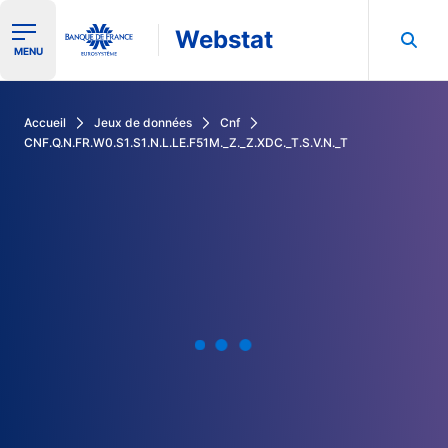
Webstat
Ouvrir le menu de navigation
MENU
Rechercher dans les données de la Banque de France
Accueil
Jeux de données
Cnf
CNF.Q.N.FR.W0.S1.S1.N.L.LE.F51M._Z._Z.XDC._T.S.V.N._T