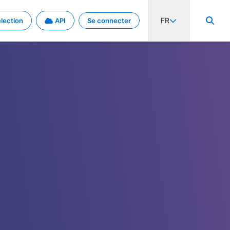
FR
lection
API
Se connecter
activité internationale et les taux. Découvrez le projet en détail.
nées et de métadonnées.
.