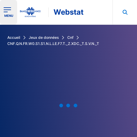
Webstat
Ouvrir le menu de navigation
MENU
Rechercher dans les données de la Banque de France
Accueil
Jeux de données
Cnf
CNF.Q.N.FR.W0.S1.S1.N.L.LE.F7.T._Z.XDC._T.S.V.N._T