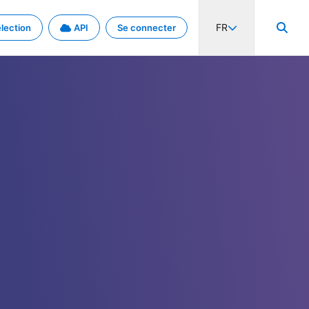
FR
lection
API
Se connecter
activité internationale et les taux. Découvrez le projet en détail.
nées et de métadonnées.
.