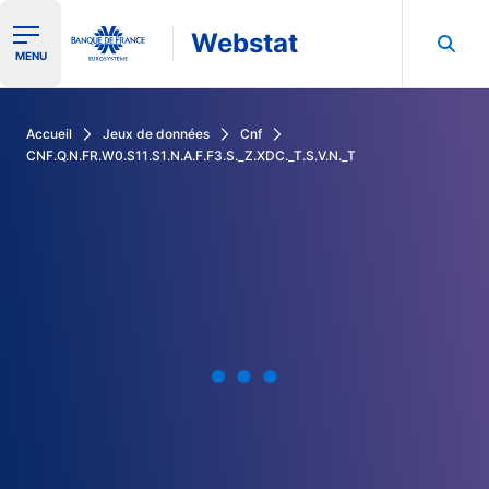
Webstat
Ouvrir le menu de navigation
MENU
Rechercher dans les données de la Banque de France
Accueil
Jeux de données
Cnf
CNF.Q.N.FR.W0.S11.S1.N.A.F.F3.S._Z.XDC._T.S.V.N._T