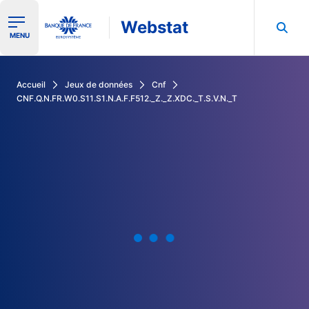
Webstat
Ouvrir le menu de navigation
MENU
Rechercher dans les données de la Banque de France
Accueil
Jeux de données
Cnf
CNF.Q.N.FR.W0.S11.S1.N.A.F.F512._Z._Z.XDC._T.S.V.N._T