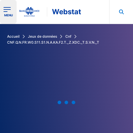
Webstat
Ouvrir le menu de navigation
MENU
Rechercher dans les données de la Banque de France
Accueil
Jeux de données
Cnf
CNF.Q.N.FR.W0.S11.S1.N.A.KA.F2.T._Z.XDC._T.S.V.N._T