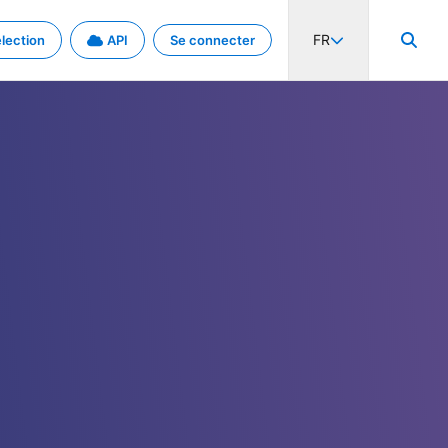
FR
lection
API
Se connecter
activité internationale et les taux. Découvrez le projet en détail.
nées et de métadonnées.
.