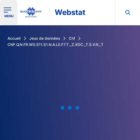
Webstat
Ouvrir le menu de navigation
MENU
Rechercher dans les données de la Banque de France
Accueil
Jeux de données
Cnf
CNF.Q.N.FR.W0.S11.S1.N.A.LE.F7.T._Z.XDC._T.S.V.N._T