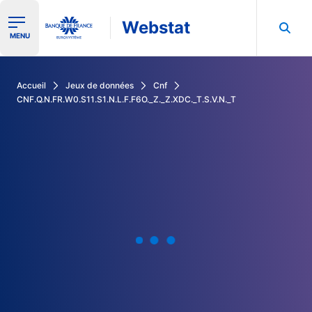
Webstat
Ouvrir le menu de navigation
MENU
Rechercher dans les données de la Banque de France
Accueil
Jeux de données
Cnf
CNF.Q.N.FR.W0.S11.S1.N.L.F.F6O._Z._Z.XDC._T.S.V.N._T