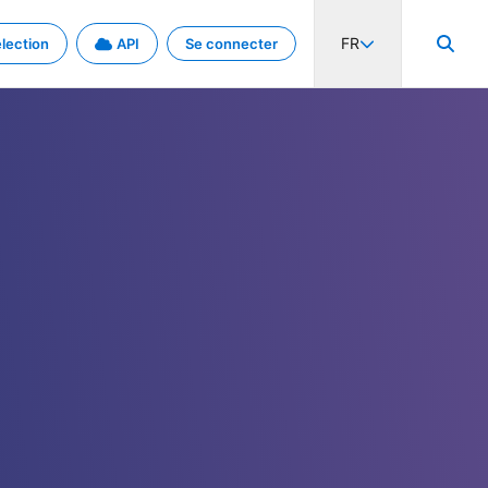
FR
lection
API
Se connecter
activité internationale et les taux. Découvrez le projet en détail.
nées et de métadonnées.
.