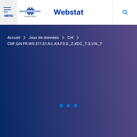
Webstat
Ouvrir le menu de navigation
MENU
Rechercher dans les données de la Banque de France
Accueil
Jeux de données
Cnf
CNF.Q.N.FR.W0.S11.S1.N.L.KA.F3.S._Z.XDC._T.S.V.N._T