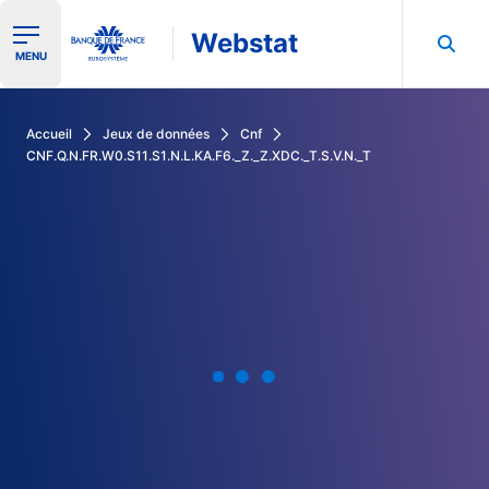
Webstat
Ouvrir le menu de navigation
MENU
Rechercher dans les données de la Banque de France
Accueil
Jeux de données
Cnf
CNF.Q.N.FR.W0.S11.S1.N.L.KA.F6._Z._Z.XDC._T.S.V.N._T