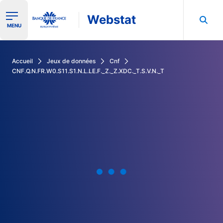
Webstat
Ouvrir le menu de navigation
MENU
Rechercher dans les données de la Banque de France
Accueil
Jeux de données
Cnf
CNF.Q.N.FR.W0.S11.S1.N.L.LE.F._Z._Z.XDC._T.S.V.N._T