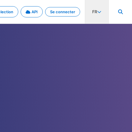
FR
lection
API
Se connecter
activité internationale et les taux. Découvrez le projet en détail.
nées et de métadonnées.
.