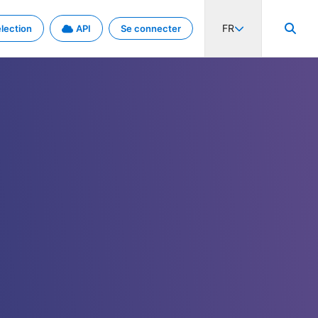
FR
lection
API
Se connecter
activité internationale et les taux. Découvrez le projet en détail.
nées et de métadonnées.
.