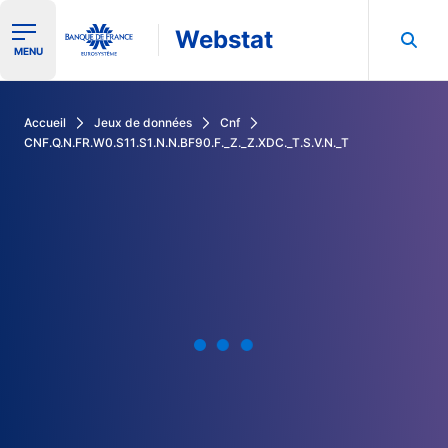
Webstat
Ouvrir le menu de navigation
MENU
Rechercher dans les données de la Banque de France
Accueil
Jeux de données
Cnf
CNF.Q.N.FR.W0.S11.S1.N.N.BF90.F._Z._Z.XDC._T.S.V.N._T