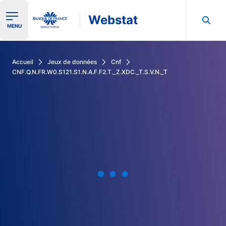
Webstat
Ouvrir le menu de navigation
MENU
Rechercher dans les données de la Banque de France
Accueil
Jeux de données
Cnf
CNF.Q.N.FR.W0.S121.S1.N.A.F.F2.T._Z.XDC._T.S.V.N._T