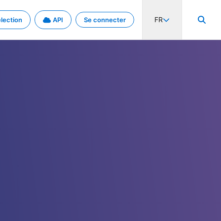
FR
lection
API
Se connecter
activité internationale et les taux. Découvrez le projet en détail.
nées et de métadonnées.
.