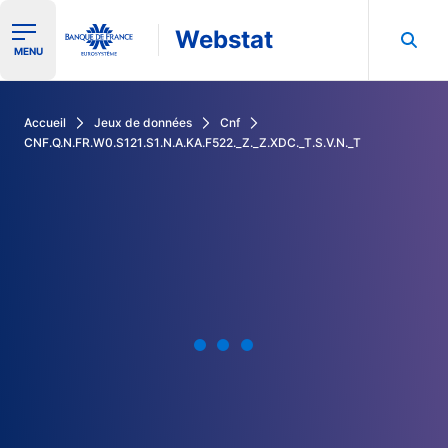
Webstat
Ouvrir le menu de navigation
MENU
Rechercher dans les données de la Banque de France
Accueil
Jeux de données
Cnf
CNF.Q.N.FR.W0.S121.S1.N.A.KA.F522._Z._Z.XDC._T.S.V.N._T