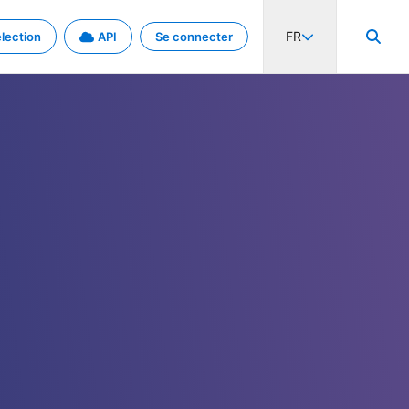
FR
lection
API
Se connecter
activité internationale et les taux. Découvrez le projet en détail.
nées et de métadonnées.
.