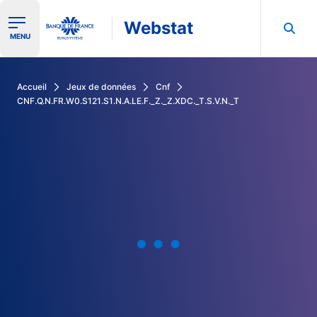
Webstat
Ouvrir le menu de navigation
MENU
Rechercher dans les données de la Banque de France
Accueil
Jeux de données
Cnf
CNF.Q.N.FR.W0.S121.S1.N.A.LE.F._Z._Z.XDC._T.S.V.N._T