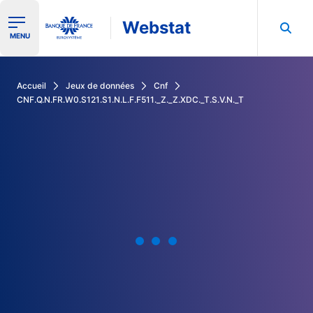
Webstat
Ouvrir le menu de navigation
MENU
Rechercher dans les données de la Banque de France
Accueil
Jeux de données
Cnf
CNF.Q.N.FR.W0.S121.S1.N.L.F.F511._Z._Z.XDC._T.S.V.N._T