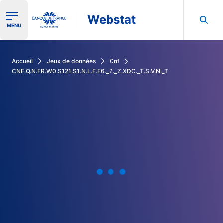
Webstat
Ouvrir le menu de navigation
MENU
Rechercher dans les données de la Banque de France
Accueil
Jeux de données
Cnf
CNF.Q.N.FR.W0.S121.S1.N.L.F.F6._Z._Z.XDC._T.S.V.N._T