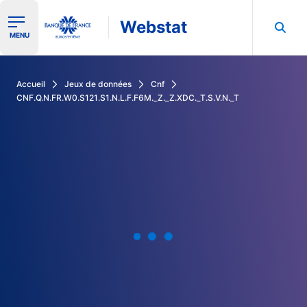
Webstat
Ouvrir le menu de navigation
MENU
Rechercher dans les données de la Banque de France
Accueil
Jeux de données
Cnf
CNF.Q.N.FR.W0.S121.S1.N.L.F.F6M._Z._Z.XDC._T.S.V.N._T