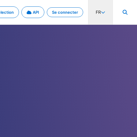
FR
lection
API
Se connecter
activité internationale et les taux. Découvrez le projet en détail.
nées et de métadonnées.
.