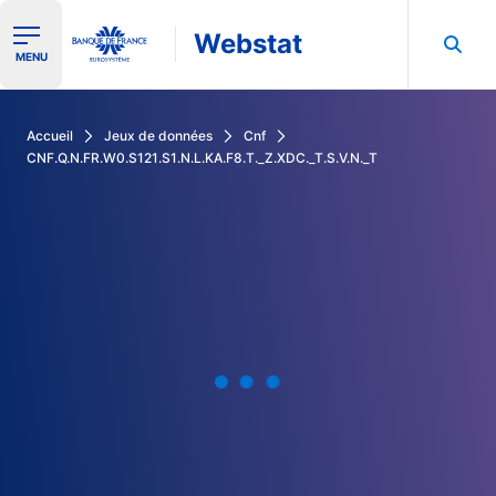
Webstat
Ouvrir le menu de navigation
MENU
Rechercher dans les données de la Banque de France
Accueil
Jeux de données
Cnf
CNF.Q.N.FR.W0.S121.S1.N.L.KA.F8.T._Z.XDC._T.S.V.N._T