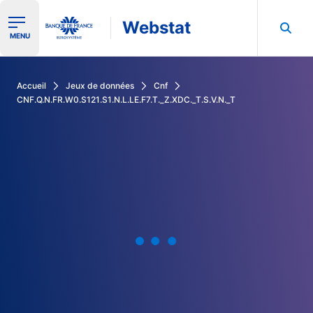
Webstat
Ouvrir le menu de navigation
MENU
Rechercher dans les données de la Banque de France
Accueil
Jeux de données
Cnf
CNF.Q.N.FR.W0.S121.S1.N.L.LE.F7.T._Z.XDC._T.S.V.N._T