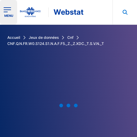
Webstat
Ouvrir le menu de navigation
MENU
Rechercher dans les données de la Banque de France
Accueil
Jeux de données
Cnf
CNF.Q.N.FR.W0.S124.S1.N.A.F.F5._Z._Z.XDC._T.S.V.N._T